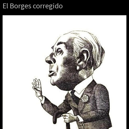
El Borges corregido
El
Borges
corregido