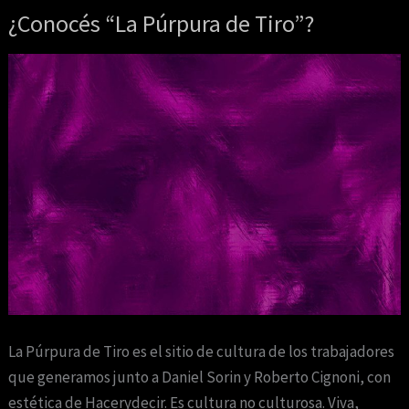
¿Conocés “La Púrpura de Tiro”?
¿Conocés
“La
Púrpura
de
Tiro”?
La Púrpura de Tiro es el sitio de cultura de los trabajadores
que generamos junto a Daniel Sorin y Roberto Cignoni, con
estética de Hacerydecir. Es cultura no culturosa. Viva,