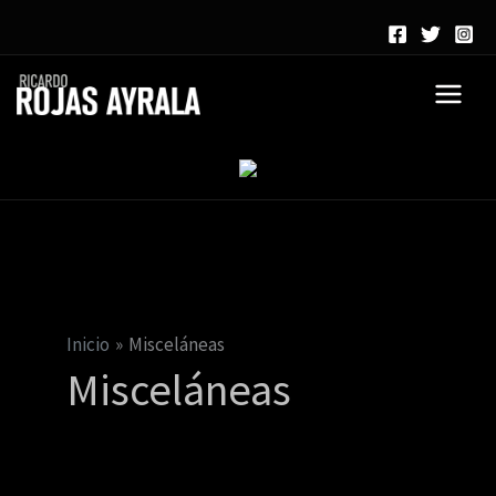
Ir
al
contenido
Inicio
Misceláneas
Misceláneas